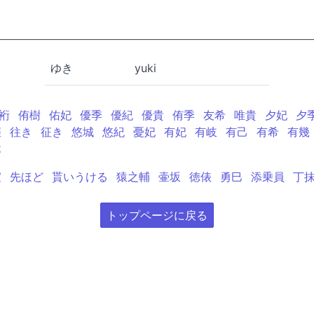
ゆき
yuki
裄
侑樹
佑妃
優季
優紀
優貴
侑季
友希
唯貴
夕妃
夕
姫
往き
征き
悠城
悠紀
憂妃
有妃
有岐
有己
有希
有幾
木
宣
先ほど
貰いうける
猿之輔
壷坂
徳俵
勇巳
添乗員
丁
トップページに戻る