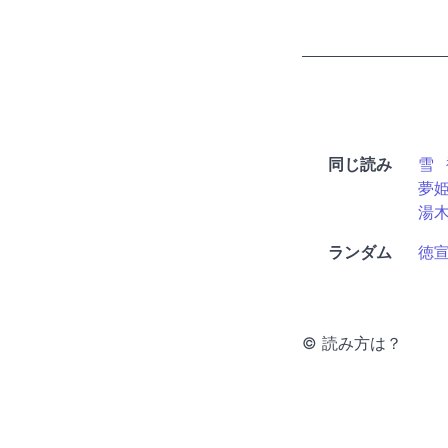
同じ読み
雪
夢
湯
ランダム
徳
© 読み方は？